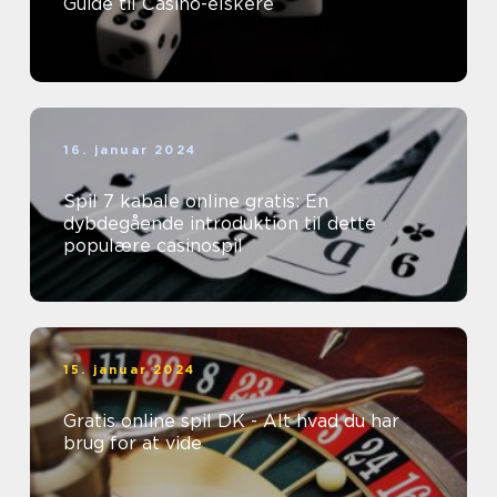
Guide til Casino-elskere
16. januar 2024
Spil 7 kabale online gratis: En
dybdegående introduktion til dette
populære casinospil
15. januar 2024
Gratis online spil DK - Alt hvad du har
brug for at vide