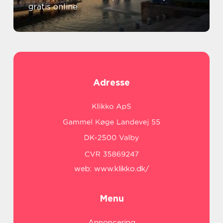
gratis online
Adresse
web:
www.klikko.dk/
Menu
Annoncering