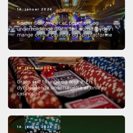
14. januar 2024
Spider Solitaire er et populært og
underholdende gratis spil, som tilbydes i
mange online casinoer og spilplatforme
14. januar 2024
Gratis spil til unge og ældre: En
dybdegående undersøgelse af online
casinospil
14. januar 2024