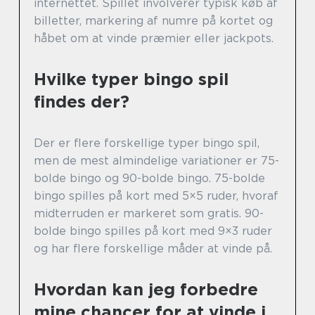
internettet. Spillet involverer typisk køb af
billetter, markering af numre på kortet og
håbet om at vinde præmier eller jackpots.
Hvilke typer bingo spil
findes der?
Der er flere forskellige typer bingo spil,
men de mest almindelige variationer er 75-
bolde bingo og 90-bolde bingo. 75-bolde
bingo spilles på kort med 5×5 ruder, hvoraf
midterruden er markeret som gratis. 90-
bolde bingo spilles på kort med 9×3 ruder
og har flere forskellige måder at vinde på.
Hvordan kan jeg forbedre
mine chancer for at vinde i