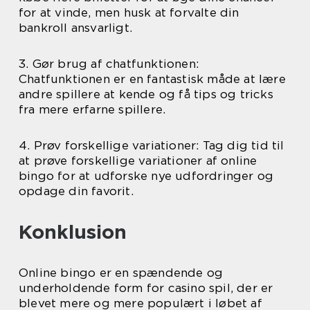
for at vinde, men husk at forvalte din
bankroll ansvarligt.
3. Gør brug af chatfunktionen:
Chatfunktionen er en fantastisk måde at lære
andre spillere at kende og få tips og tricks
fra mere erfarne spillere.
4. Prøv forskellige variationer: Tag dig tid til
at prøve forskellige variationer af online
bingo for at udforske nye udfordringer og
opdage din favorit.
Konklusion
Online bingo er en spændende og
underholdende form for casino spil, der er
blevet mere og mere populært i løbet af