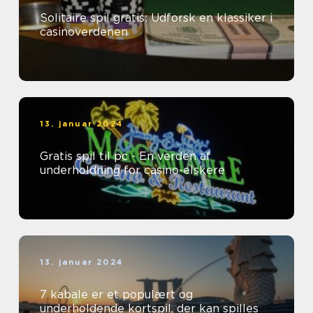
Solitaire spil gratis: Udforsk en klassiker i
casinoverdenen
13. januar 2024
Gratis spil til pc - En verden af
underholdning for casino-elskere
13. januar 2024
7 kabale er et populært og
underholdende kortspil, der kan spilles