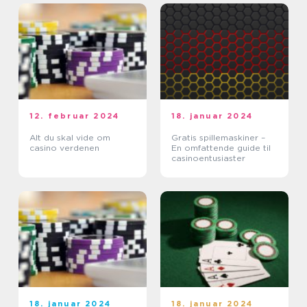
12. februar 2024
18. januar 2024
Alt du skal vide om
Gratis spillemaskiner –
casino verdenen
En omfattende guide til
casinoentusiaster
18. januar 2024
18. januar 2024