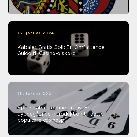
16. januar 2024
Kabaler Gratis Spil: En Omfattende
Guide til Casino-elskere
16. januar 2024
Spil 7 kabale online gratis: En
dybdegående introduktion til dette
populære casinospil