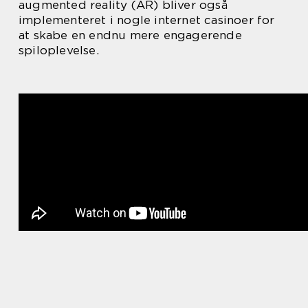
augmented reality (AR) bliver også
implementeret i nogle internet casinoer for
at skabe en endnu mere engagerende
spiloplevelse.