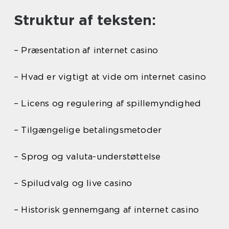
Struktur af teksten:
– Præsentation af internet casino
– Hvad er vigtigt at vide om internet casino
– Licens og regulering af spillemyndighed
– Tilgængelige betalingsmetoder
– Sprog og valuta-understøttelse
– Spiludvalg og live casino
– Historisk gennemgang af internet casino