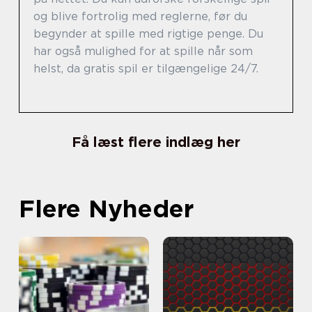
og blive fortrolig med reglerne, før du
begynder at spille med rigtige penge. Du
har også mulighed for at spille når som
helst, da gratis spil er tilgængelige 24/7.
Få læst flere indlæg her
Flere Nyheder