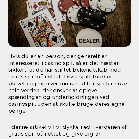
Hvis du er en person, der generelt er
interesseret i casino spil, så er det næsten
sikkert, at du har stiftet bekendtskab med
gratis spil på nettet. Disse spiltilbud er
blevet en populær mulighed for spillere over
hele verden, der ønsker at opleve
spændingen og underholdningen ved
casinospil, uden at skulle bruge deres egne
penge.
I denne artikel vil vi dykke ned i verdenen af
gratis spil på nettet og give dig en