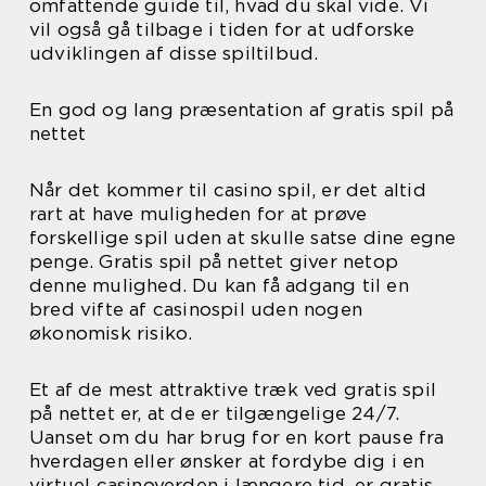
omfattende guide til, hvad du skal vide. Vi
vil også gå tilbage i tiden for at udforske
udviklingen af disse spiltilbud.
En god og lang præsentation af gratis spil på
nettet
Når det kommer til casino spil, er det altid
rart at have muligheden for at prøve
forskellige spil uden at skulle satse dine egne
penge. Gratis spil på nettet giver netop
denne mulighed. Du kan få adgang til en
bred vifte af casinospil uden nogen
økonomisk risiko.
Et af de mest attraktive træk ved gratis spil
på nettet er, at de er tilgængelige 24/7.
Uanset om du har brug for en kort pause fra
hverdagen eller ønsker at fordybe dig i en
virtuel casinoverden i længere tid, er gratis