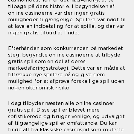
tilbage på dens historie. I begyndelsen af
online casinoerne var der ingen gratis
muligheder tilgængelige. Spillere var nødt til
at lave en indbetaling for at spille, og der var
ingen gratis tilbud at finde.
Efterhånden som konkurrencen på markedet
steg, begyndte online casinoerne at tilbyde
gratis spil som en del af deres
markedsføringsstrategi. Dette var en måde at
tiltrække nye spillere på og give dem
mulighed for at afprøve forskellige spil uden
nogen økonomisk risiko.
I dag tilbyder næsten alle online casinoer
gratis spil. Disse spil er blevet mere
sofistikerede og bruger venlige, og udvalget
af tilgængelige spil er omfattende. Du kan
finde alt fra klassiske casinospil som roulette