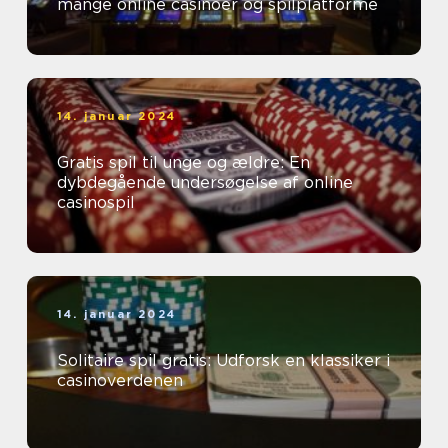
mange online casinoer og spilplatforme
14. januar 2024
Gratis spil til unge og ældre: En
dybdegående undersøgelse af online
casinospil
14. januar 2024
Solitaire spil gratis: Udforsk en klassiker i
casinoverdenen