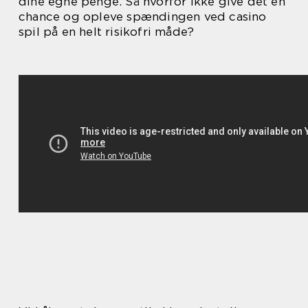
dine egne penge. Så hvorfor ikke give det en
chance og opleve spændingen ved casino
spil på en helt risikofri måde?