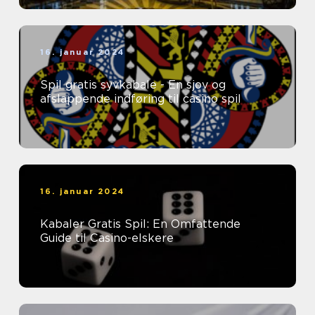
16. januar 2024
Spil gratis syvkabale - En sjov og
afslappende indføring til casino spil
16. januar 2024
Kabaler Gratis Spil: En Omfattende
Guide til Casino-elskere