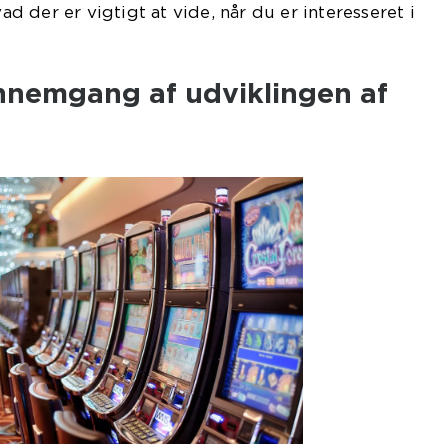
 der er vigtigt at vide, når du er interesseret i
ennemgang af udviklingen af