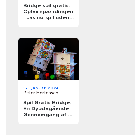
Bridge spil gratis:
Oplev spændingen
i casino spil uden
at betale en krone
17. januar 2024
Peter Mortensen
Spil Gratis Bridge:
En Dybdegående
Gennemgang af Et
Casino-Spil