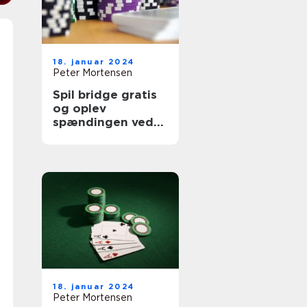
18. januar 2024
Peter Mortensen
Spil bridge gratis
og oplev
spændingen ved
dette klassiske
kortspil direkte fra
din egen
computer
18. januar 2024
Peter Mortensen