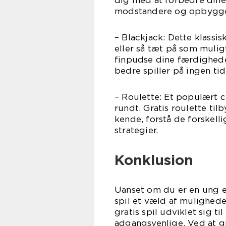
modstandere og opbygge d
– Blackjack: Dette klassis
eller så tæt på som mulig
finpudse dine færdigheder
bedre spiller på ingen tid
– Roulette: Et populært c
rundt. Gratis roulette til
kende, forstå de forskell
strategier.
Konklusion
Uanset om du er en ung el
spil et væld af mulighede
gratis spil udviklet sig t
adgangsvenlige. Ved at gi