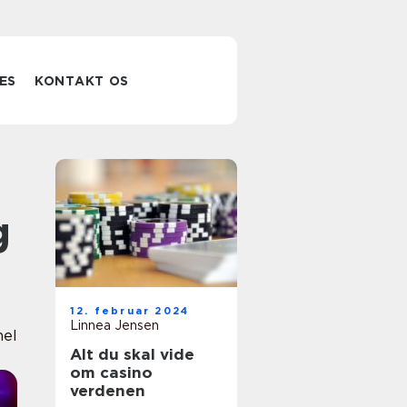
ES
KONTAKT OS
g
12. februar 2024
Linnea Jensen
nel
Alt du skal vide
om casino
verdenen