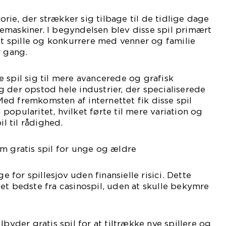
torie, der strækker sig tilbage til de tidlige dage
emaskiner. I begyndelsen blev disse spil primært
 at spille og konkurrere med venner og familie
r gang.
 spil sig til mere avancerede og grafisk
 der opstod hele industrier, der specialiserede
. Med fremkomsten af internettet fik disse spil
popularitet, hvilket førte til mere variation og
il til rådighed.
m gratis spil for unge og ældre
ge for spillesjov uden finansielle risici. Dette
et bedste fra casinospil, uden at skulle bekymre
lbyder gratis spil for at tiltrække nye spillere og