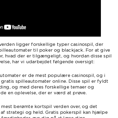
lverden ligger forskellige typer casinospil, der
pilleautomater til poker og blackjack. For at give
r, hvad der er tilgængeligt, og hvordan disse spil
velse, har vi udarbejdet følgende oversigt:
automater er de mest populære casinospil, og i
gratis spilleautomater online. Disse spil er fyldt
ding, og med deres forskellige temaer og
de en oplevelse, der er værd at prøve.
e mest berømte kortspil verden over, og det
 af strategi og held. Gratis pokerspil kan hjælpe
 færdigheder, øve dig på at læse dine