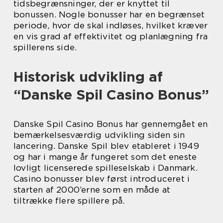
tidsbegrænsninger, der er knyttet til
bonussen. Nogle bonusser har en begrænset
periode, hvor de skal indløses, hvilket kræver
en vis grad af effektivitet og planlægning fra
spillerens side.
Historisk udvikling af
“Danske Spil Casino Bonus”
Danske Spil Casino Bonus har gennemgået en
bemærkelsesværdig udvikling siden sin
lancering. Danske Spil blev etableret i 1949
og har i mange år fungeret som det eneste
lovligt licenserede spilleselskab i Danmark.
Casino bonusser blev først introduceret i
starten af 2000’erne som en måde at
tiltrække flere spillere på.