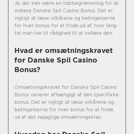
Ja, der kan være en tidsbegrænsning for at
indløse Danske Spil Casino Bonus. Det er
vigtigt at læse vilkårene og betingelserne
for hver bonus for at finde ud af, hvor lang
tid man har til rådighed til at indløse den.
Hvad er omsætningskravet
for Danske Spil Casino
Bonus?
Omsætningskravet for Danske Spil Casino
Bonus varierer afhængigt af den specifikke
bonus. Det er vigtigt at læse vilkårene og
betingelserne for hver bonus for at finde
ud af det nøjagtige omsætningskrav.