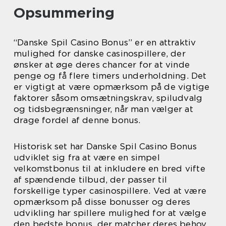
Opsummering
“Danske Spil Casino Bonus” er en attraktiv
mulighed for danske casinospillere, der
ønsker at øge deres chancer for at vinde
penge og få flere timers underholdning. Det
er vigtigt at være opmærksom på de vigtige
faktorer såsom omsætningskrav, spiludvalg
og tidsbegrænsninger, når man vælger at
drage fordel af denne bonus.
Historisk set har Danske Spil Casino Bonus
udviklet sig fra at være en simpel
velkomstbonus til at inkludere en bred vifte
af spændende tilbud, der passer til
forskellige typer casinospillere. Ved at være
opmærksom på disse bonusser og deres
udvikling har spillere mulighed for at vælge
den bedste bonus, der matcher deres behov