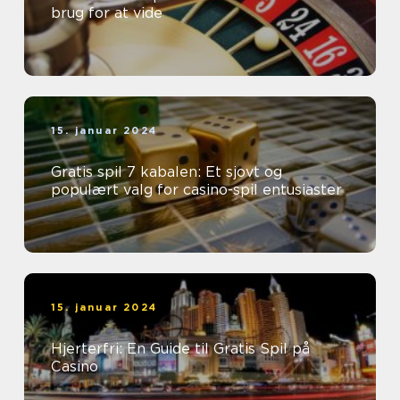
brug for at vide
15. januar 2024
Gratis spil 7 kabalen: Et sjovt og
populært valg for casino-spil entusiaster
15. januar 2024
Hjerterfri: En Guide til Gratis Spil på
Casino