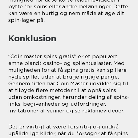
bytte for spins eller andre belønninger. Dette
kan være en hurtig og nem måde at øge dit
spin-lager på.
Konklusion
“Coin master spins gratis” er et populært
emne blandt casino- og spilentusiaster. Med
muligheden for at få spins gratis kan spillere
nyde spillet uden at bruge rigtige penge.
Gennem tiden har Coin Master udviklet sig til
at tilbyde flere metoder til at opnå spins
uden omkostninger, herunder deling af spins-
links, begivenheder og udfordringer,
invitationer af venner og se reklamevideoer.
Det er vigtigt at være forsigtig og undgå
upålidelige kilder, når du forsøger at få spins