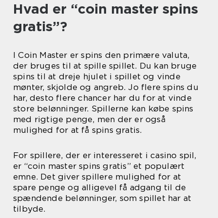
Hvad er “coin master spins
gratis”?
I Coin Master er spins den primære valuta,
der bruges til at spille spillet. Du kan bruge
spins til at dreje hjulet i spillet og vinde
mønter, skjolde og angreb. Jo flere spins du
har, desto flere chancer har du for at vinde
store belønninger. Spillerne kan købe spins
med rigtige penge, men der er også
mulighed for at få spins gratis.
For spillere, der er interesseret i casino spil,
er “coin master spins gratis” et populært
emne. Det giver spillere mulighed for at
spare penge og alligevel få adgang til de
spændende belønninger, som spillet har at
tilbyde.