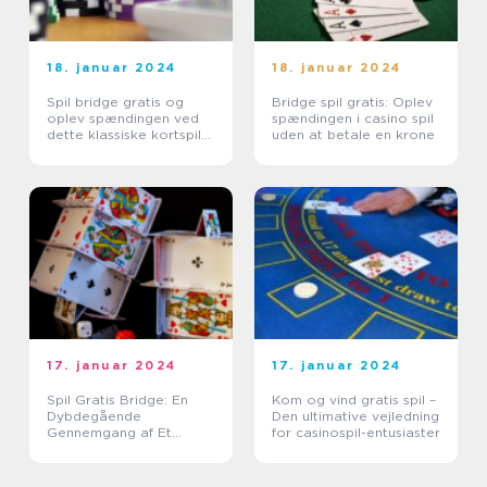
18. januar 2024
18. januar 2024
Spil bridge gratis og
Bridge spil gratis: Oplev
oplev spændingen ved
spændingen i casino spil
dette klassiske kortspil
uden at betale en krone
direkte fra din egen
computer
17. januar 2024
17. januar 2024
Spil Gratis Bridge: En
Kom og vind gratis spil –
Dybdegående
Den ultimative vejledning
Gennemgang af Et
for casinospil-entusiaster
Casino-Spil