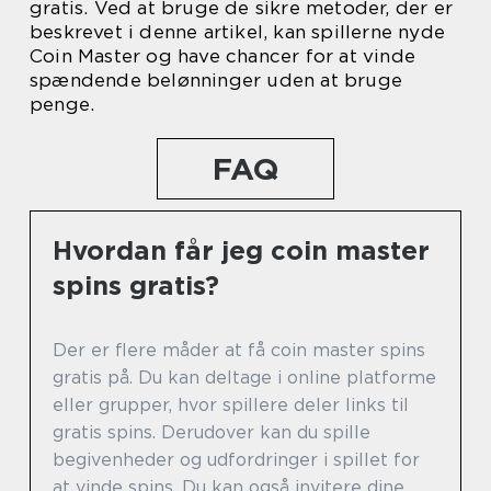
gratis. Ved at bruge de sikre metoder, der er
beskrevet i denne artikel, kan spillerne nyde
Coin Master og have chancer for at vinde
spændende belønninger uden at bruge
penge.
FAQ
Hvordan får jeg coin master
spins gratis?
Der er flere måder at få coin master spins
gratis på. Du kan deltage i online platforme
eller grupper, hvor spillere deler links til
gratis spins. Derudover kan du spille
begivenheder og udfordringer i spillet for
at vinde spins. Du kan også invitere dine