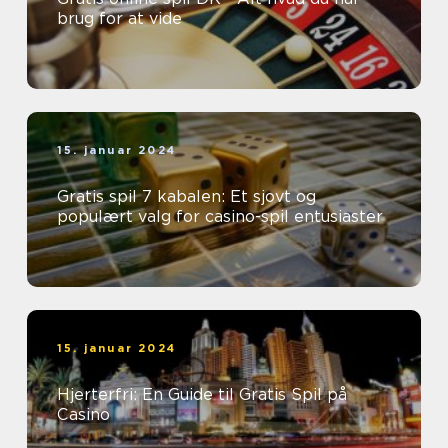
brug for at vide
15. januar 2024
Gratis spil 7 kabalen: Et sjovt og
populært valg for casino-spil entusiaster
15. januar 2024
Hjerterfri: En Guide til Gratis Spil på
Casino