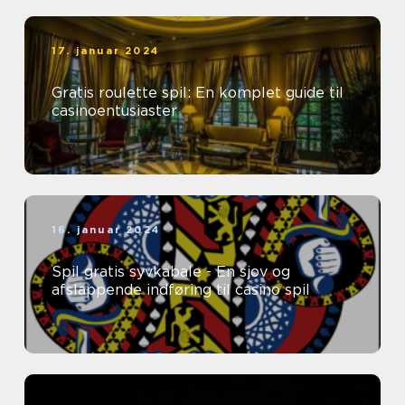
17. januar 2024
Gratis roulette spil: En komplet guide til
casinoentusiaster
16. januar 2024
Spil gratis syvkabale - En sjov og
afslappende indføring til casino spil