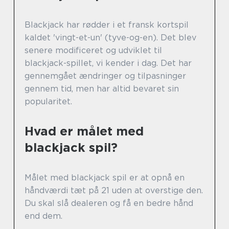
Blackjack har rødder i et fransk kortspil
kaldet 'vingt-et-un' (tyve-og-en). Det blev
senere modificeret og udviklet til
blackjack-spillet, vi kender i dag. Det har
gennemgået ændringer og tilpasninger
gennem tid, men har altid bevaret sin
popularitet.
Hvad er målet med
blackjack spil?
Målet med blackjack spil er at opnå en
håndværdi tæt på 21 uden at overstige den.
Du skal slå dealeren og få en bedre hånd
end dem.