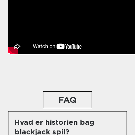
FAQ
Hvad er historien bag
blackjack spil?