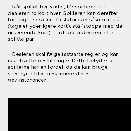
– Når spillet begynder, får spilleren og
dealeren to kort hver. Spilleren kan derefter
foretage en række beslutninger såsom at slå
(tage et yderligere kort), stå (stoppe med de
nuværende kort), fordoble indsatsen eller
splitte par.
– Dealeren skal følge fastsatte regler og kan
ikke træffe beslutninger. Dette betyder, at
spillerne har en fordel, da de kan bruge
strategier til at maksimere deres
gevinstchancer.