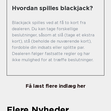
Hvordan spilles blackjack?
Blackjack spilles ved at få to kort fra
dealeren. Du kan tage forskellige
beslutninger, såsom at slå (tage et ekstra
kort), stå (beholde de nuværende kort),
fordoble din indsats eller splitte par.
Dealeren følger fastsatte regler og har
ikke mulighed for at træffe beslutninger.
Få læst flere indlæg her
Flere Nyheder