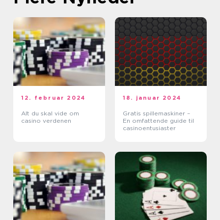
12. februar 2024
18. januar 2024
Alt du skal vide om
Gratis spillemaskiner –
casino verdenen
En omfattende guide til
casinoentusiaster