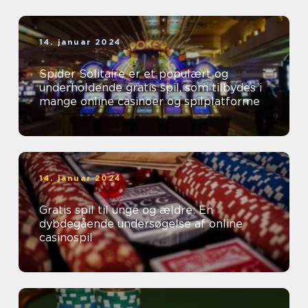
14. januar 2024
Spider Solitaire er et populært og
underholdende gratis spil, som tilbydes i
mange online casinoer og spilplatforme
14. januar 2024
Gratis spil til unge og ældre: En
dybdegående undersøgelse af online
casinospil