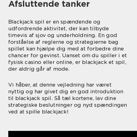
Afsluttende tanker
Blackjack spil er en spændende og
udfordrende aktivitet, der kan tilbyde
timevis af sjov og underholdning. En god
forståelse af reglerne og strategierne bag
spillet kan hjælpe dig med at forbedre dine
chancer for gevinst. Uanset om du spiller i et
fysisk casino eller online, er blackjack et spil,
der aldrig går af mode.
Vi håber, at denne vejledning har været
nyttig og har givet dig en god introduktion
til blackjack spil. Så tæl kortene, lav dine
strategiske beslutninger og nyd spændingen
ved at spille blackjack!