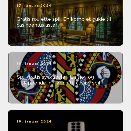
17. januar 2024
Gratis roulette spil: En komplet guide til
casinoentusiaster
16. januar 2024
Spil gratis syvkabale - En sjov og
afslappende indføring til casino spil
16. januar 2024