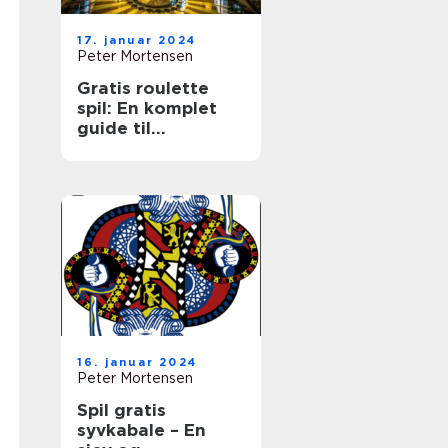
17. januar 2024
Peter Mortensen
Gratis roulette
spil: En komplet
guide til
casinoentusiaster
16. januar 2024
Peter Mortensen
Spil gratis
syvkabale – En