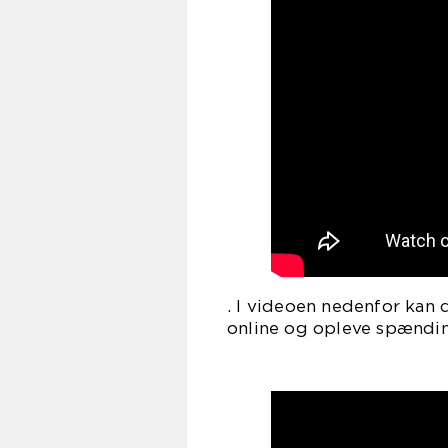
. I videoen nedenfor kan 
online og opleve spændin