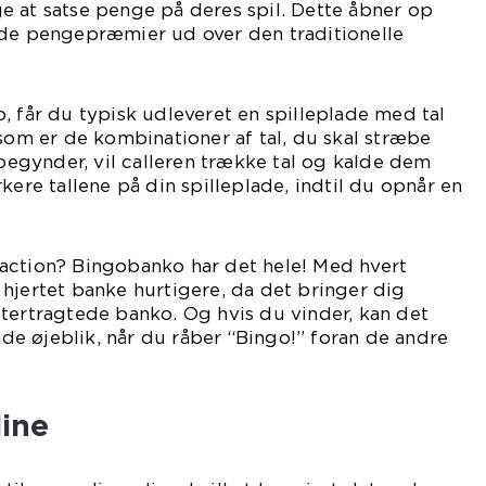
e at satse penge på deres spil. Dette åbner op
nde pengepræmier ud over den traditionelle
, får du typisk udleveret en spilleplade med tal
 som er de kombinationer af tal, du skal stræbe
 begynder, vil calleren trække tal og kalde dem
kere tallene på din spilleplade, indtil du opnår en
action? Bingobanko har det hele! Med hvert
hjertet banke hurtigere, da det bringer dig
tertragtede banko. Og hvis du vinder, kan det
e øjeblik, når du råber “Bingo!” foran de andre
ine