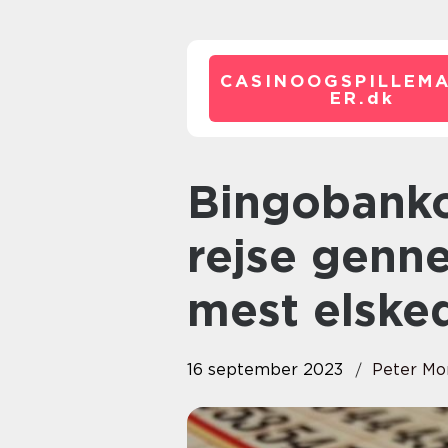
CASINOOGSPILLEMA
ER.
dk
Bingobanko: En spændende
rejse genn
mest elsked
16 september 2023
Peter Mo