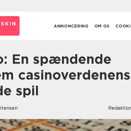
SKIN
ANNONCERING
OM OS
COOKI
em casinoverdenens
e spil
rtensen
Redaktio