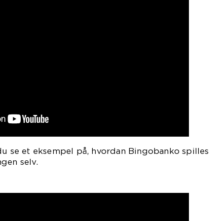
du se et eksempel på, hvordan Bingobanko spilles
gen selv.