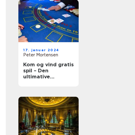
17. januar 2024
Peter Mortensen
Kom og vind gratis
spil – Den
ultimative
vejledning for
casinospil-
entusiaster