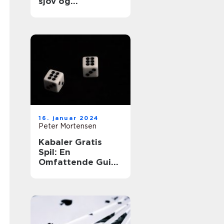
sjov og
afslappende
indføring til
casino spil
16. januar 2024
Peter Mortensen
Kabaler Gratis
Spil: En
Omfattende Guide
til Casino-elskere