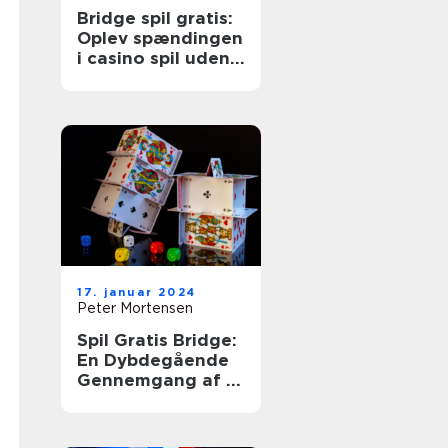
Bridge spil gratis:
Oplev spændingen
i casino spil uden
at betale en krone
17. januar 2024
Peter Mortensen
Spil Gratis Bridge:
En Dybdegående
Gennemgang af Et
Casino-Spil