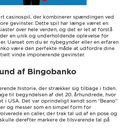
rt casinospil, der kombinerer spændingen ved
re gevinster. Dette spil har længe været en
iaster over hele verden, og det er let at forstå
yder en unik og underholdende oplevelse for
vner. Uanset om du er nybegynder eller en erfaren
banko være den perfekte måde at udfordre dine
ielt vinde imponerende gevinster.
rund af Bingobanko
rende historie, der strækker sig tilbage i tiden.
bage til begyndelsen af det 20. århundrede, hvor
et i USA. Det var oprindeligt kendt som “Beano”
der og messer som en simpel form for
olverede en caller, der trak tal ud af en pose og
 skulle derefter markere de tilsvarende tal på