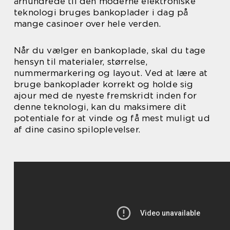
århundrede til den moderne elektroniske
teknologi bruges bankoplader i dag på
mange casinoer over hele verden.
Når du vælger en bankoplade, skal du tage
hensyn til materialer, størrelse,
nummermarkering og layout. Ved at lære at
bruge bankoplader korrekt og holde sig
ajour med de nyeste fremskridt inden for
denne teknologi, kan du maksimere dit
potentiale for at vinde og få mest muligt ud
af dine casino spiloplevelser.