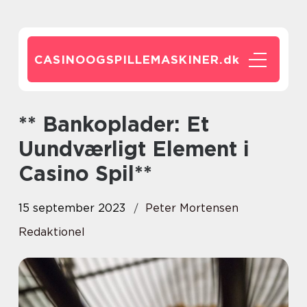
CASINOOGSPILLEMASKINER.
dk
** Bankoplader: Et
Uundværligt Element i
Casino Spil**
15 september 2023
Peter Mortensen
Redaktionel