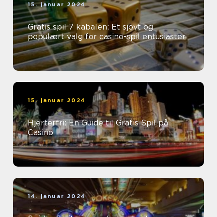
15. januar 2024
Gratis spil 7 kabalen: Et sjovt og
populært valg for casino-spil entusiaster
15. januar 2024
Hjerterfri: En Guide til Gratis Spil på
Casino
14. januar 2024