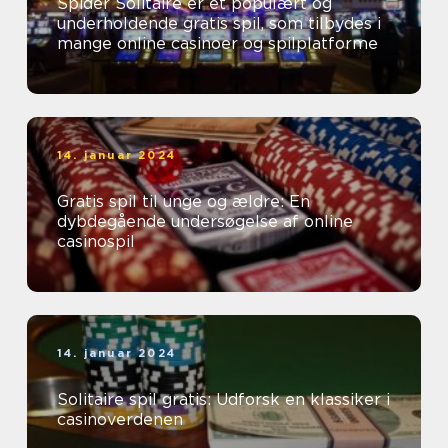
Spider Solitaire er et populært og
underholdende gratis spil, som tilbydes i
mange online casinoer og spilplatforme
14. januar 2024
Gratis spil til unge og ældre: En
dybdegående undersøgelse af online
casinospil
14. januar 2024
Solitaire spil gratis: Udforsk en klassiker i
casinoverdenen