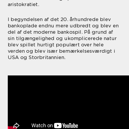
aristokratiet.
I begyndelsen af det 20. århundrede blev
bankoplade endnu mere udbredt og blev en
del af det moderne bankospil. På grund af
sin tilgængelighed og ukomplicerede natur
blev spillet hurtigt populært over hele
verden og blev især bemærkelsesværdigt i
USA og Storbritannien.