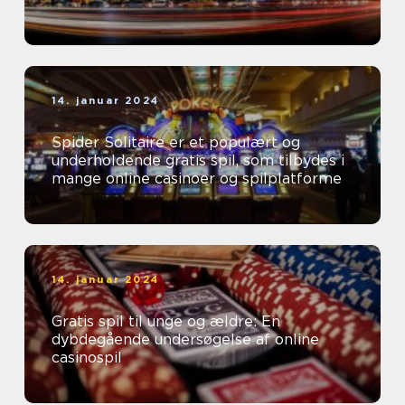
14. januar 2024
Spider Solitaire er et populært og
underholdende gratis spil, som tilbydes i
mange online casinoer og spilplatforme
14. januar 2024
Gratis spil til unge og ældre: En
dybdegående undersøgelse af online
casinospil