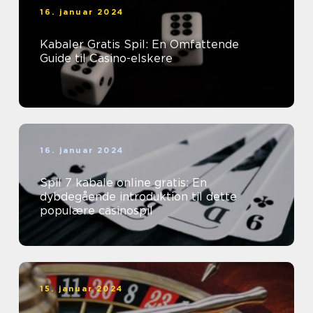
16. januar 2024
Kabaler Gratis Spil: En Omfattende
Guide til Casino-elskere
16. januar 2024
Spil 7 kabale online gratis: En
dybdegående introduktion til dette
populære casinospil
15. januar 2024