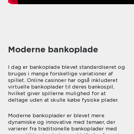
Moderne bankoplade
I dag er bankoplade blevet standardiseret og
bruges i mange forskellige variationer af
spillet. Online casinoer har også inkluderet
virtuelle bankoplader til deres bankospil,
hvilket giver spillerne mulighed for at
deltage uden at skulle købe fysiske plader.
Moderne bankoplader er blevet mere
dynamiske og innovative med temaer, der
varierer fra traditionelle bankoplader med