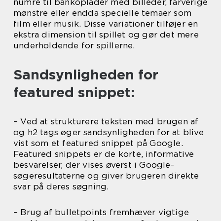
numre til bankoplader med billeder, farverige
mønstre eller endda specielle temaer som
film eller musik. Disse variationer tilføjer en
ekstra dimension til spillet og gør det mere
underholdende for spillerne.
Sandsynligheden for
featured snippet:
– Ved at strukturere teksten med brugen af
og h2 tags øger sandsynligheden for at blive
vist som et featured snippet på Google.
Featured snippets er de korte, informative
besvarelser, der vises øverst i Google-
søgeresultaterne og giver brugeren direkte
svar på deres søgning.
– Brug af bulletpoints fremhæver vigtige