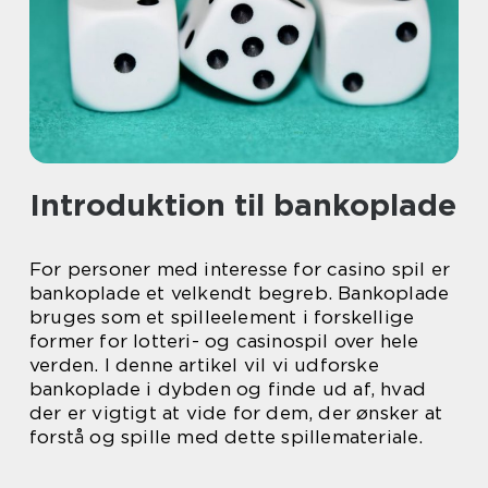
Introduktion til bankoplade
For personer med interesse for casino spil er
bankoplade et velkendt begreb. Bankoplade
bruges som et spilleelement i forskellige
former for lotteri- og casinospil over hele
verden. I denne artikel vil vi udforske
bankoplade i dybden og finde ud af, hvad
der er vigtigt at vide for dem, der ønsker at
forstå og spille med dette spillemateriale.