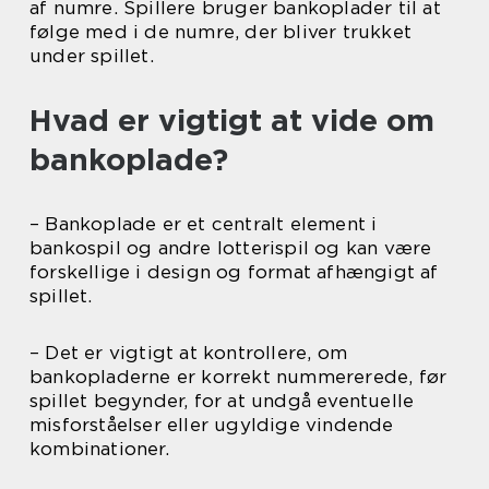
af numre. Spillere bruger bankoplader til at
følge med i de numre, der bliver trukket
under spillet.
Hvad er vigtigt at vide om
bankoplade?
– Bankoplade er et centralt element i
bankospil og andre lotterispil og kan være
forskellige i design og format afhængigt af
spillet.
– Det er vigtigt at kontrollere, om
bankopladerne er korrekt nummererede, før
spillet begynder, for at undgå eventuelle
misforståelser eller ugyldige vindende
kombinationer.