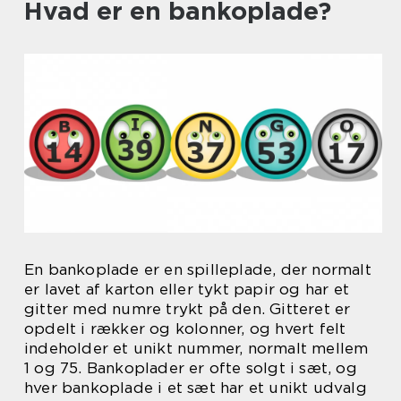
Hvad er en bankoplade?
En bankoplade er en spilleplade, der normalt
er lavet af karton eller tykt papir og har et
gitter med numre trykt på den. Gitteret er
opdelt i rækker og kolonner, og hvert felt
indeholder et unikt nummer, normalt mellem
1 og 75. Bankoplader er ofte solgt i sæt, og
hver bankoplade i et sæt har et unikt udvalg