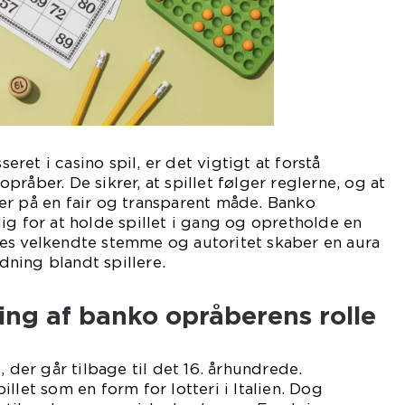
seret i casino spil, er det vigtigt at forstå
råber. De sikrer, at spillet følger reglerne, og at
er på en fair og transparent måde. Banko
ig for at holde spillet i gang og opretholde en
es velkendte stemme og autoritet skaber en aura
ning blandt spillere.
ling af banko opråberens rolle
, der går tilbage til det 16. århundrede.
llet som en form for lotteri i Italien. Dog