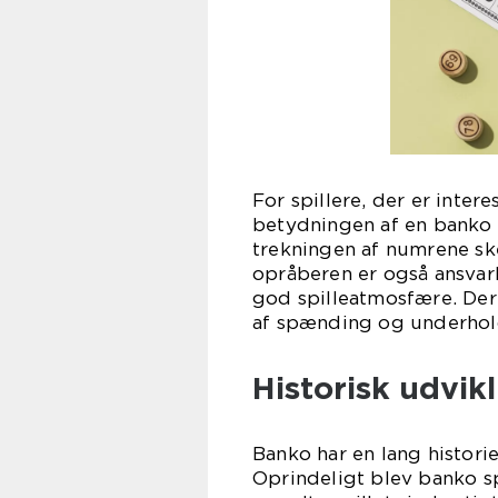
For spillere, der er interes
betydningen af en banko op
trekningen af numrene sk
opråberen er også ansvarl
god spilleatmosfære. Der
af spænding og underhold
Historisk udvik
Banko har en lang historie
Oprindeligt blev banko spi