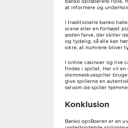
banko opråberens rolle, me
at informere og underhold
I traditionelle banko hall
scene eller en forhøjet p
anden farve, der skiller 
og tydelig, så alle kan h
sikre, at numrene bliver t
I online casinoer og live 
findes i spillet. Her vil
stemmeskuespiller bruge 
give spillerne en autentisk
selvom de spiller hjemmef
Konklusion
Banko opråberen er en uvur
underholdende spiloplevel