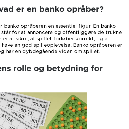
Hvad er en banko opråber?
 er banko opråberen en essentiel figur. En banko
 står for at annoncere og offentliggøre de trukne
e er at sikre, at spillet forløber korrekt, og at
g have en god spilleoplevelse. Banko opråberen er
 og har en dybdegående viden om spillet.
ns rolle og betydning for