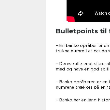
Bulletpoints til
– En banko opråber er en
trukne numre i et casino s
– Deres rolle er at sikre, 
med og have en god spill
– Banko opråberen er en in
numrene trækkes på en fa
– Banko har en lang histori