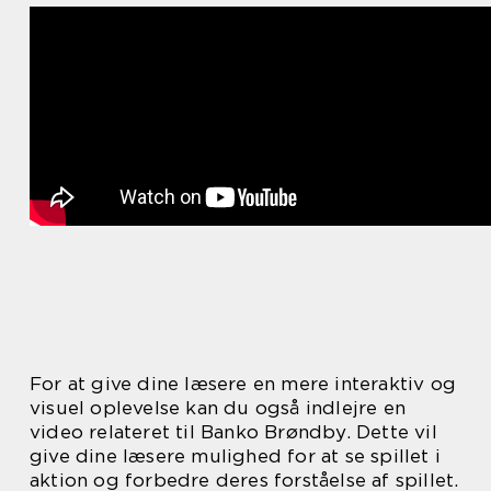
For at give dine læsere en mere interaktiv og
visuel oplevelse kan du også indlejre en
video relateret til Banko Brøndby. Dette vil
give dine læsere mulighed for at se spillet i
aktion og forbedre deres forståelse af spillet.