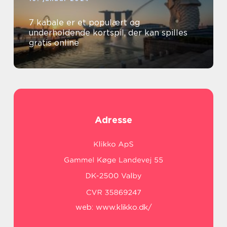
7 kabale er et populært og
underholdende kortspil, der kan spilles
gratis online
Adresse
web:
www.klikko.dk/