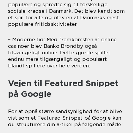
populært og spredte sig til forskellige
sociale kredse i Danmark. Det blev kendt som
et spil for alle og blev en af Danmarks mest
populære fritidsaktiviteter.
– Moderne tid: Med fremkomsten af online
casinoer blev Banko Brøndby også
tilgængeligt online. Dette gjorde spillet
endnu mere tilgængeligt og populært
blandt spillere over hele verden.
Vejen til Featured Snippet
på Google
For at opnå større sandsynlighed for at blive
vist som et Featured Snippet på Google kan
du strukturere din artikel på følgende måde: