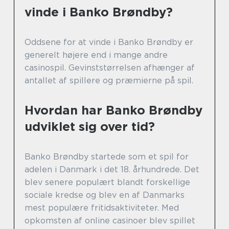
vinde i Banko Brøndby?
Oddsene for at vinde i Banko Brøndby er
generelt højere end i mange andre
casinospil. Gevinststørrelsen afhænger af
antallet af spillere og præmierne på spil.
Hvordan har Banko Brøndby
udviklet sig over tid?
Banko Brøndby startede som et spil for
adelen i Danmark i det 18. århundrede. Det
blev senere populært blandt forskellige
sociale kredse og blev en af Danmarks
mest populære fritidsaktiviteter. Med
opkomsten af online casinoer blev spillet