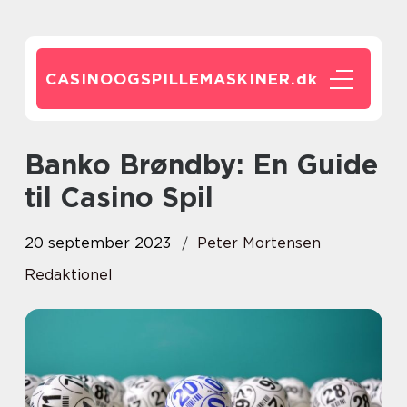
CASINOOGSPILLEMASKINER.
dk
Banko Brøndby: En Guide
til Casino Spil
20 september 2023
Peter Mortensen
Redaktionel