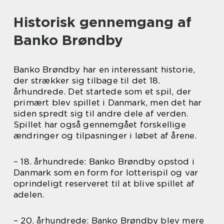
Historisk gennemgang af
Banko Brøndby
Banko Brøndby har en interessant historie,
der strækker sig tilbage til det 18.
århundrede. Det startede som et spil, der
primært blev spillet i Danmark, men det har
siden spredt sig til andre dele af verden.
Spillet har også gennemgået forskellige
ændringer og tilpasninger i løbet af årene.
– 18. århundrede: Banko Brøndby opstod i
Danmark som en form for lotterispil og var
oprindeligt reserveret til at blive spillet af
adelen.
– 20. århundrede: Banko Brøndby blev mere