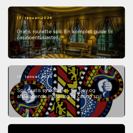
17. januar 2024
Gratis roulette spil: En komplet guide til
casinoentusiaster
16. januar 2024
Spil gratis syvkabale - En sjov og
afslappende indføring til casino spil