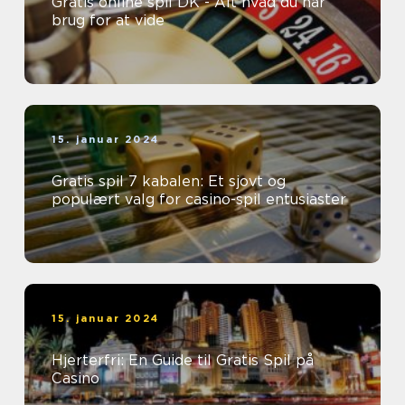
Gratis online spil DK - Alt hvad du har
brug for at vide
15. januar 2024
Gratis spil 7 kabalen: Et sjovt og
populært valg for casino-spil entusiaster
15. januar 2024
Hjerterfri: En Guide til Gratis Spil på
Casino