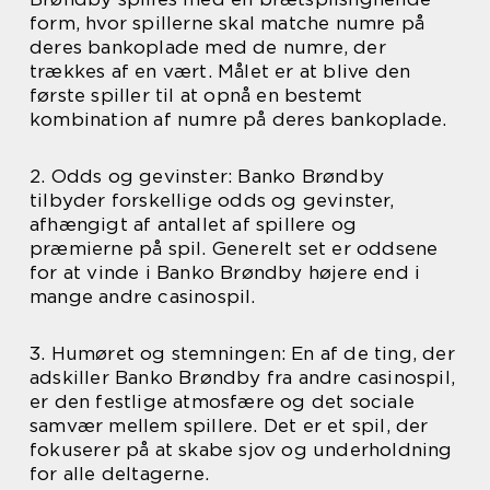
form, hvor spillerne skal matche numre på
deres bankoplade med de numre, der
trækkes af en vært. Målet er at blive den
første spiller til at opnå en bestemt
kombination af numre på deres bankoplade.
2. Odds og gevinster: Banko Brøndby
tilbyder forskellige odds og gevinster,
afhængigt af antallet af spillere og
præmierne på spil. Generelt set er oddsene
for at vinde i Banko Brøndby højere end i
mange andre casinospil.
3. Humøret og stemningen: En af de ting, der
adskiller Banko Brøndby fra andre casinospil,
er den festlige atmosfære og det sociale
samvær mellem spillere. Det er et spil, der
fokuserer på at skabe sjov og underholdning
for alle deltagerne.