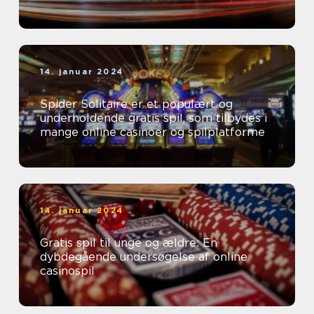
14. januar 2024
Spider Solitaire er et populært og
underholdende gratis spil, som tilbydes i
mange online casinoer og spilplatforme
14. januar 2024
Gratis spil til unge og ældre: En
dybdegående undersøgelse af online
casinospil